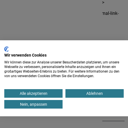
gerleve.de>exerzitienhaus@abtei-gerleve.de</link>
Website: <link
www.abtei-gerleve.de
_blank external-link-
new-window "Opens external link in new
window">https://www.abtei-gerleve.de</link>
Wir verwenden Cookies
Wir können diese zur Analyse unserer Besucherdaten platzieren, um unsere
Kursangebote
Webseite zu verbessern, personalisierte Inhalte anzuzeigen und Ihnen ein
großartiges Webseiten-Erlebnis zu bieten. Für weitere Informationen zu den
von uns verwendeten Cookies öffnen Sie die Einstellungen.
18. - 20.09.
Barocke Blockflötenklänge II: von Altenburg bis Bach
Kursleitung:
Alle akzeptieren
Ablehnen
Annette John
Nein, anpassen
Ort:
Billerbeck