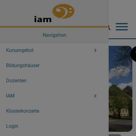
Navigation
Kursangebot
Aktuelle 
Der Verei
Bildungshäuser
Angebot
Aktuelles
Dozenten
Abschlus
Geschich
IAM
Lehrgang
Mitglieds
Klosterkonzerte
Vorstand
Login
Geschäfts