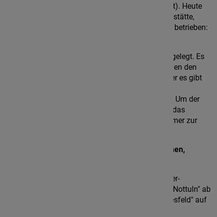
hinzu (wie sich das für ein richtiges Kloster gehört). Heute
ist die Abtei nicht nur Tagungshaus und Bildungsstätte,
sondern sie wird im Kern nach wie vor als Kloster betrieben:
mehr als 30 Mönchen leben und arbeiten hier.
Auf eine eigene Bildungsarbeit wird großen Wert gelegt. Es
mag wenig erstaunlich sein, dass sprituelle Themen den
größten Umfang des Programms einnehmen. Aber es gibt
auch Weltliches im Angebot (wie etwa Wandern,
Feldenkrais, Heilfasten, Goldschmiedekunst etc.). Um der
Nachfrage gerecht werden zu können, stehen für das
Weiterbildungsangebot mit Erwachsenen 47 Zimmer zur
Verfügung; im Jugendbereich sind es 80 Plätze.
Viele Wege führen ins Kloster - das mag erstaunen,
angesichts der sehr ländlichen Lage:
Autofahrer
nutzen entweder die A43 (Münster-
Recklinghausen) und fahren an der Abfahrt "Nottuln" ab
// oder man nimmt die Abfahrt "Gescher/Coesfeld" auf
der A31 Emden-Bottrop.