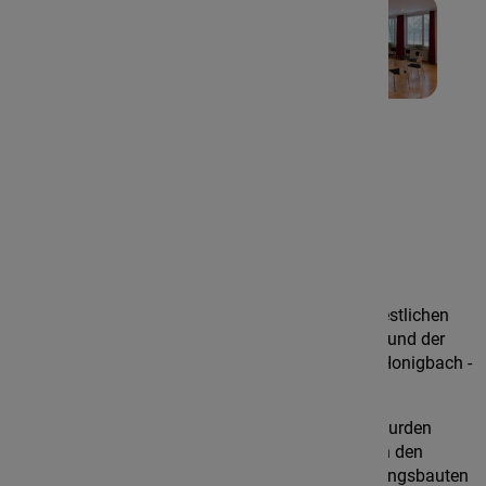
Kontakt
Kloster Gerleve
Die Benediktinerabtei Gerleve liegt idyllisch im westlichen
Münsterland auf halbem Weg zwischen Münster und der
holländischen Grenze. Gleich ums Eck fließt der Honigbach -
was uns das wohl sagen will?
Die Abteikirche und der Westflügel des Klosters wurden
gleich nach der Gründung im Jahr 1899 erbaut, in den
folgenden Jahrzehnten kamen mehrere Erweiterungsbauten