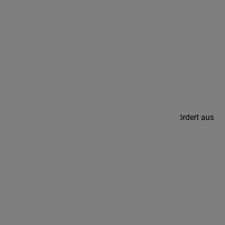
fon 05461.99 63 0
fax 05461.99 63 10
info@iam-ev.de
Diese Website und die Arbeit des IAM werden gefördert aus
dem Kinder- und Jugendplan (KJP) des Bundes.