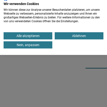
Wir verwenden Cookies
Ort:
Bad Waldsee
Wir können diese zur Analyse unserer Besucherdaten platzieren, um unsere
Webseite zu verbessern, personalisierte Inhalte anzuzeigen und Ihnen ein
großartiges Webseiten-Erlebnis zu bieten. Für weitere Informationen zu den
von uns verwendeten Cookies öffnen Sie die Einstellungen.
06. - 08.11.
Cellotechnik mit System
Kursleitung:
Alle akzeptieren
Ablehnen
Claudia Stillmark
Nein, anpassen
Ort:
Hammelburg