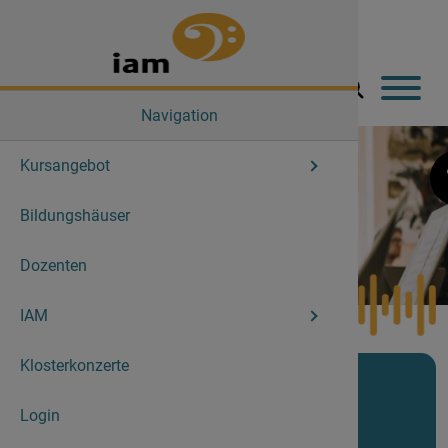
Navigation
Kursangebot
Aktuelle 
Der Verei
Bildungshäuser
Angebot
Aktuelles
Dozenten
Abschlus
Geschich
IAM
Lehrgang
Mitglieds
Klosterkonzerte
Vorstand
Kursangebote
Login
Geschäfts