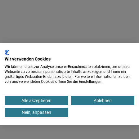
fon 05461.99 63 0
fax 05461.99 63 10
info@iam-ev.de
Wir verwenden Cookies
Wir können diese zur Analyse unserer Besucherdaten platzieren, um unsere
Diese Website und die Arbeit des IAM werden gefördert aus
Webseite zu verbessern, personalisierte Inhalte anzuzeigen und Ihnen ein
dem Kinder- und Jugendplan (KJP) des Bundes.
großartiges Webseiten-Erlebnis zu bieten. Für weitere Informationen zu den
von uns verwendeten Cookies öffnen Sie die Einstellungen.
Alle akzeptieren
Ablehnen
Nein, anpassen