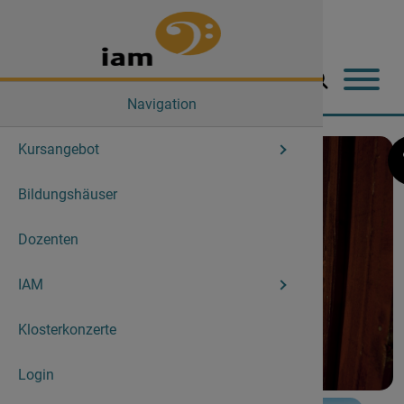
Navigation
Kursangebot
Aktuelle 
Der Verei
Bildungshäuser
Angebot
Aktuelles
Dozenten
Abschlus
Geschich
IAM
Lehrgang
Mitglieds
Klosterkonzerte
Vorstand
Login
Geschäfts