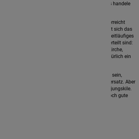
dass man glatt den Eindruck gewinnen könnte, es handele
sich um einen großen See.
Kurz bevor sich die E6 vom Fjord verabschiedet, erreicht
man das kleine Städchen Ljungskile. Hier befindet sich das
Bildungszentrum "Ah Stiftsgard". Es ist dies ein weitläufiges
Areal, auf dem ganz unterschiedliche Gebäude verteilt sind:
Unterkünfte in verschiedensten Kategorien, eine Kirche,
Seminarräume unterschiedlichster Größe und natürlich ein
kombinierter Küchen-Speisesaal.
Um in dieser ländlich geprägten Gegend mobil zu sein,
empfiehlt sich sicherlich der eigene, fahrbare Untersatz. Aber
wer per Zug anreisen will, kommt bequem nach Ljungskile.
Vom Bahnhof bis zum Stiftsgard sind es dann noch gute
zehn Fahrminuten.
Das sind die Kontaktdaten
Åh Stiftsgard
Å 252