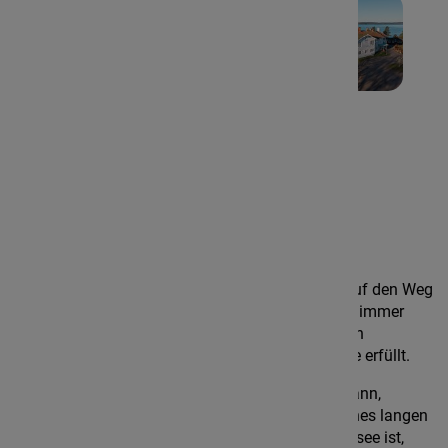
Kontakt
Åh Stiftsgard
Wer sich von Göteborg aus in Richtung Norden auf den Weg
macht, erlebt Schwedenidylle pur: üppige Wälder, immer
wieder Seen und bunte Holzhäuser - derart werden
sämtliche Schwedenklischees aufs Vortrefflichste erfüllt.
Die E6, auf der man bis nach Norwegen fahren kann,
verläuft für eine gute Stunde lang rechterhand eines langen
Fjords, der teilweise aber so weit weg von der Ostsee ist,