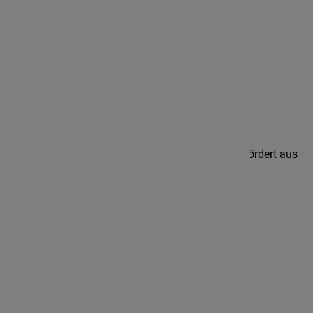
fon 05461.99 63 0
fax 05461.99 63 10
info@iam-ev.de
Diese Website und die Arbeit des IAM werden gefördert aus
dem Kinder- und Jugendplan (KJP) des Bundes.