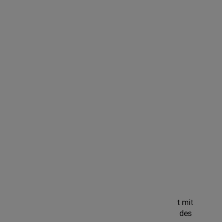
Die Barrierefreiheit dieser Website wurde gefördert mit
Mitteln des Landes Niedersachsen auf Beschluss des