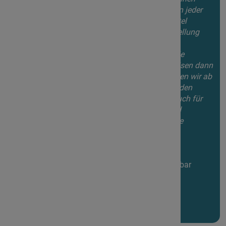
unteren sowie einen oberen Betrag ausweisen. Ein jeder
möge bitte selbst entscheiden, was sein Geldbeutel
zulässt. Sie zahlen nach Ihrer persönlichen Vorstellung
und Möglichkeit einen Betrag zwischen dem
ausgewiesenen Minimum und dem Maximum. Die
Einnahmen oberhalb der Mindestkursgebühr speisen dann
den "IAM-Zukunftsfonds". Mit diesem Fonds wollen wir ab
dem Jahr 2027 Jugendlichen eine Teilnahme an den
Erwachsenenkursen ermöglichen. Gleiches gilt auch für
Erwachsene, deren persönliche Einkommens- und
Vermögensverhältnisse bisher eine Kursteilnahme
verhinderten.
Verfügbarkeit
Für diesen Kurs sind keine Plätze mehr verfügbar