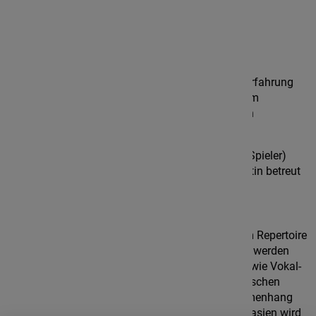
Zielgruppen
Der Kurs richtet sich an Gambisten mit Consort-Erfahrung
und Freude an Ensemblearbeit. Erfahrung auf dem
Instrument und Vom-Blatt-Spielen in den üblichen
Schlüsseln wird vorausgesetzt.
Es werden zwei Consort-Gruppen (drei bis sechs Spieler)
parallel arbeiten, die abwechselnd von der Dozentin betreut
werden.
Programm
Der Schwerpunkt des Kurses liegt auf englischem Repertoire
für Gambenconsort aus dem 17. Jahrhundert. Es werden
auch Kompositionen kontinentalen Ursprungs sowie Vokal-
und Instrumentalmusik von im Exil lebenden britischen
Komponisten dieser Zeit angeboten. Der Zusammenhang
zwischen Madrigalen und genuinen Gambenfantasien wird