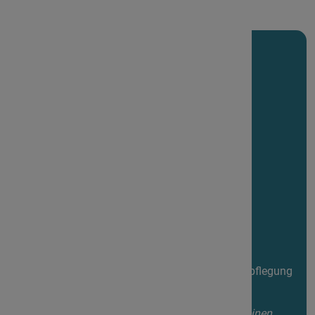
04.09.2026 - 06.09.2026
Kontakt
Veranstaltungsort
LVHS Freckenhorst
48231 Warendorf
Kursleitung
Júlia Vetö / Viola da gamba
Partner
In Kooperation mit der LVHS Freckenhorst
Kosten
180,- € - 230,- € (155,- € - 205,- € IAM-Mitglieder)
Lehrbeitrag Erwachsene; 235,- € Unterkunft & Verpflegung
im DZ (251,- € im EZ)
Sie sehen, dass die Kursgebühren im Jahr 2026 einen