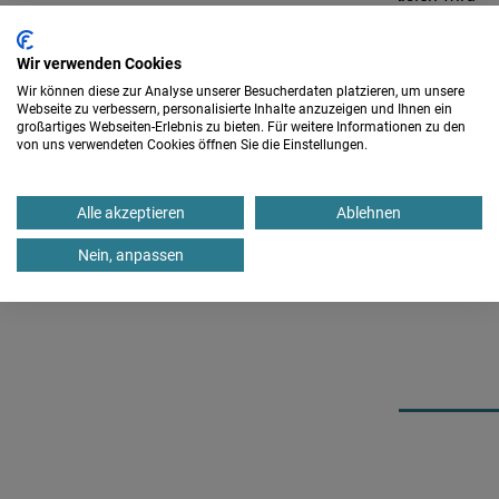
anhand von Madrigalen aus englischen und italienischen
Quellen beleuchtet.
Wir verwenden Cookies
Die endgültige Literaturauswahl wird getroffen, wenn die
Wir können diese zur Analyse unserer Besucherdaten platzieren, um unsere
Webseite zu verbessern, personalisierte Inhalte anzuzeigen und Ihnen ein
Teilnehmerzahl und die Instrumentengrößen der
großartiges Webseiten-Erlebnis zu bieten. Für weitere Informationen zu den
Teilnehmenden bekannt sind. Fest im Programm steht jedes
von uns verwendeten Cookies öffnen Sie die Einstellungen.
Jahr ein Kapitel der Consortmusik von William Lawes.
Alle akzeptieren
Ablehnen
Kursbeginn ist mit dem Mittagessen um 12 Uhr.
Stimmtonhöhe a=415 Hz.
Nein, anpassen
Auf welcher Gambe spielen Sie am liebsten? Bitte bei der
Anmeldung angeben (Diskant-, Alt-, Bassgambe).