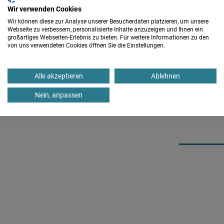
bereichern das Programm zusätzlich.
Wir verwenden Cookies
Wir können diese zur Analyse unserer Besucherdaten platzieren, um unsere
Auch Familienmitglieder ohne Instrument sind herzlich
Webseite zu verbessern, personalisierte Inhalte anzuzeigen und Ihnen ein
willkommen: Viele Angebote, Aktionen und Workshops
großartiges Webseiten-Erlebnis zu bieten. Für weitere Informationen zu den
von uns verwendeten Cookies öffnen Sie die Einstellungen.
lassen sich ganz ohne musikalische Vorkenntnisse erleben.
Anmerkung zur Anmeldung:
Ältere Jugendliche (älter als 15
Alle akzeptieren
Ablehnen
Jahre, Stichtag ist der erste Tag des Kurses) können
trotzdem angemeldet werden. Die Plätze werden aber immer
Nein, anpassen
zunächst bevorzugt an jüngere Kinder vergeben.