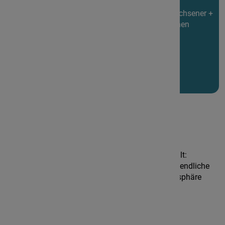
Jahre Lehrbeitrag, Unterkunft und Verpflegung;
»Familienpaket« (nur für IAM-Mitglieder!): 1 Erwachsener +
2 Kinder: 990,- €; Kinder unter 6 Jahre erhalten einen
Rabatt von 80,- € innerhalb des »Familienpakets«
Zielgruppen
Willkommen sind Musizierfreudige von jung bis alt:
Familien mit Kindern (ab 5 Jahren) und auch Jugendliche
(bis 16 Jahren), die sich in einer familiären Atmosphäre
wohlfühlen.
Programm
Hoch über den Hügeln des Odenwalds thront die