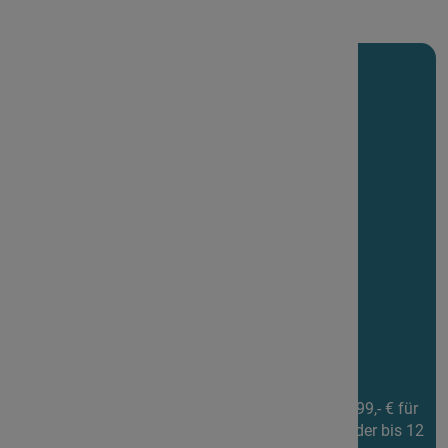
28.03.2026 - 04.04.2026
Kontakt
Veranstaltungsort
Jugendherberge Burg Breuberg
64747 Breuberg
Kursleitung
Constanze Elster / Kinderchor, Kinderorchester
Dozenten
Jan Elster / Orchester, Chöre
Linda Effertz / Gitarrenensemble, Kinderchor
Sebastian Stetter / Percussion, Drumset
Tatjana Gräfe-Mattern / Blockflöten
Kosten
575,- € (550,- € IAM-Mitglieder) für Erwachsene; 399,- € für
Jugendliche von 13 bis 17 Jahren; 280,- € für Kinder bis 12