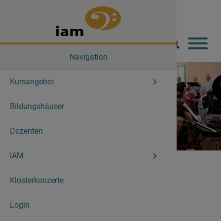
Navigation
Kursangebot
Aktuelle 
Der Verei
Bildungshäuser
Angebot
Aktuelles
Dozenten
Abschlus
Geschich
IAM
Lehrgang
Mitglieds
Familien-Musikwochen
Breuberger
Klosterkonzerte
Vorstand
FamilienMusikwoche
Login
Geschäfts