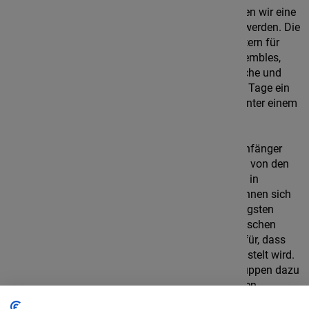
romantische Burg Breuberg - und genau hier lassen wir eine
ganze Woche lang Musik und Fantasie lebendig werden. Die
alten Mauern füllen sich mit Klängen aus Orchestern für
Groß und Klein, aus Gitarren- und Blockflötenensembles,
Percussiongruppen und einem Chor für Jugendliche und
Erwachsene. Für die Kinder entsteht im Laufe der Tage ein
eigenes Musical. Die ganze Woche steht immer unter einem
Thema, das aber im Vorfeld nicht verraten wird.
Für uns gilt: Jede und jeder findet seinen Platz. Anfänger
dürfen erste Orchesterluft schnuppern – getragen von den
erfahreneren Musikern. Fortgeschrittene kommen in
Kammermusikensembles auf ihre Kosten und können sich
dort auf höchstem Niveau ausleben. Auch die jüngsten
Burgbewohner werden verzaubert: In der musikalischen
Kinderbetreuung sorgen geschulte Fachkräfte dafür, dass
jeden Tag ausgiebig gesungen, gespielt und gebastelt wird.
Darüber hinaus laden die sogenannten Kreativgruppen dazu
ein, eigene Ideen zu entwickeln und auszuprobieren.
Freiwillige Workshops wie Folk, Tanz oder Big Band