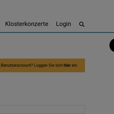
Klosterkonzerte
Login
n Benutzeraccount? Loggen Sie sich
hier
ein.