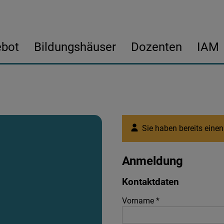
ebot
Bildungshäuser
Dozenten
IAM
Kursangebot
IAM
Aktuelle Kurse
Der Verein
Angebot
Aktuelles
Sie haben bereits eine
Abschlusskonzerte
Geschichte
Lehrgangsbedingungen
Mitgliedschaft
Anmeldung
Kontaktdaten
Vorstand
Vorname *
Geschäftsstelle