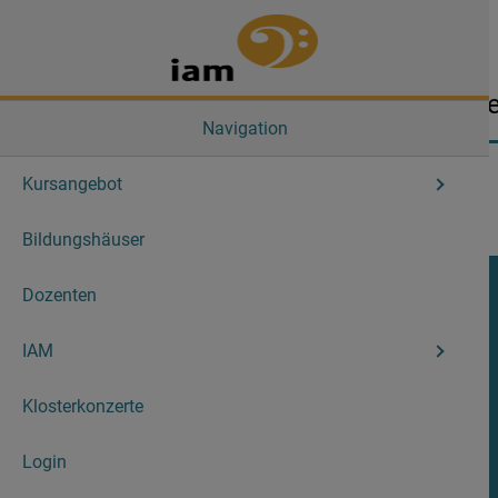
Kursang
Navigation
Kursangebot
Bildungshäuser
Dozenten
14. Bergische Orchestertage -
Orchesterspiel im
IAM
Mehrgenerationenorchester
Klosterkonzerte
17.06.2026 - 21.06.2026
Login