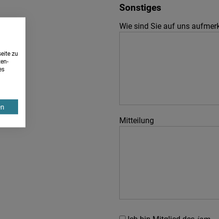
Sonstiges
Wie sind Sie auf uns aufme
eite zu
ten-
es
en
Mitteilung