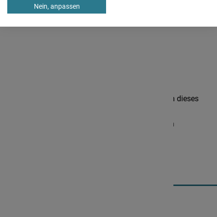
Nein, anpassen
Benutzerkonto
Ich möchte ein Benutzerkonto anlegen
Informationen
Ich stimme der Veröffentlichung meiner
personenbezogenen Daten auf Teilnehmerlisten dieses
Lehrgangs zu
Ja, ich habe die
Datenschutzerklärung
gelesen